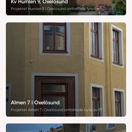
Kv Humlen 9, Oxelösund
Projektet Humlen 9 i Oxelösund omfattade fyra fastigheter och genomfördes i två etapper med totalt 356 fönster- och dörrbyten. Fastigheterna från 1970-talet utrustades med SCC Kipp-Dreh-fönster, och asbestsanering av fönsterkitt utfördes i samband med arbetet. Beställare var det kommunala fastighetsbolaget Kustbostäder.
Almen 7 i Oxelösund
Projektet Almen 7 i Oxelösund omfattade byte av 97 fönster i en Q-märkt fastighet från 1918. Arbetet utfördes med högkvalitativa träfönster från Snidex, där modern teknik kombinerades med traditionellt hantverk för att bevara byggnadens historiska karaktär. Resultatet uppfyller både estetiska krav och dagens standarder för komfort och energieffektivitet.