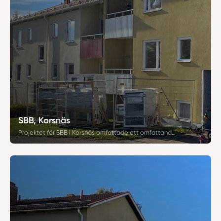
SBB, Korsnäs
Projektet för SBB i Korsnäs omfattade ett omfattande fönsterbyte med totalt 493 utbytta fönster. Genom noggrann installation säkerställdes optimal passform, förbättrad isolering och ökad energieffektivitet. Resultatet är en funktionellt och estetiskt uppgraderad byggnad med långsiktig hållbarhet.