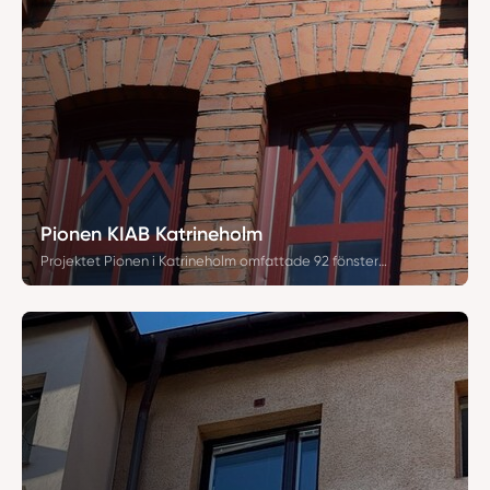
Pionen KIAB Katrineholm
Projektet Pionen i Katrineholm omfattade 92 fönsterbyten i en bevarandeskyddad fastighet från 1890-talet. Arbetet utfördes med Snidex-fönster, utåtgående och med specialspröjs för att efterlikna det befintliga utseendet och bevara fasadens karaktär. Falsade fönsterbleck i matchande kulör monterades, med KIAB i Katrineholm som beställare.