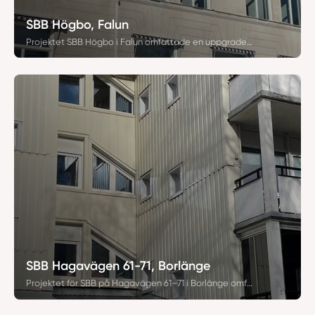
SBB Högbo, Falun
Projektet SBB Högbo i Falun omfattade en uppgradering av 347 PVC-fönster. Fönstren, levererade av Amberline Partner, installerades med fokus på modern design, energieffektivitet och lång hållbarhet. Resultatet är en fastighet som kombinerar traditionell karaktär med modern teknik och förbättrad boendekomfort.
SBB Hagavägen 61-71, Borlänge
Projektet för SBB på Hagavägen 61–71 i Borlänge omfattade en omfattande modernisering av sex punkthus. Totalt installerades 824 energibesparande PVC-fönster från Amberline Partner samt 12 nya entré- och källardörrar. Resultatet är energieffektiva, säkra och estetiskt uppgraderade fastigheter med långsiktig hållbarhet.