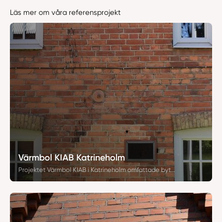
Läs mer om våra referensprojekt
Värmbol KIAB Katrineholm
Projektet Värmbol KIAB i Katrineholm omfattade byte av 320 fönster i en historisk fastighet från 1870-talet. Arbetet utfördes med SP-fönster i grå kulör och med spröjs för att efterlikna originalutförandet. Även falsade fönsterbleck med kontinuerligt fästbleck monterades i matchande kulör, med KIAB i Katrineholm som beställare.