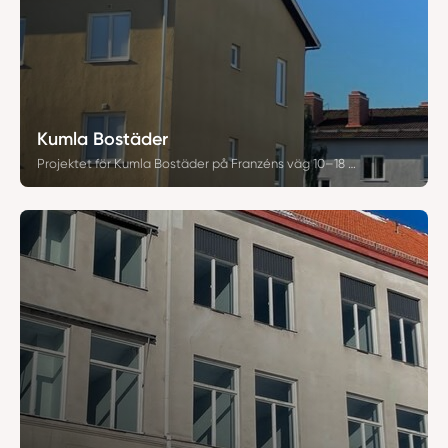
Kumla Bostäder
Projektet för Kumla Bostäder på Franzéns väg 10–18 och Andréns väg 32–38 omfattade totalt 577 fönster- och dörrbyten. Arbetet genomfördes med fokus på estetik, energieffektivitet och säkerhet för att modernisera byggnaderna och förbättra boendekomforten. Genom nära samarbete med beställaren levererades ett omfattande projekt med hög kvalitet och långsiktig hållbarhet.