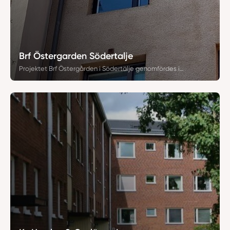
Brf Östergarden Södertalje
Projektet Brf Östergården i Södertälje genomfördes i två etapper och omfattade totalt 440 fönster- och dörrbyten. Fastigheten från 1960-talet utrustades med SSC-fönster med brun utsida och vit insida, samt djupa fönsterbleck i matchande kulör. I samband med bytet utfördes även putslagningar, med BRF Östergården (HSB) som beställare.